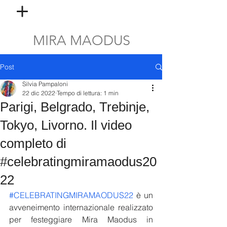
MIRA MAODUS
Post
Silvia Pampaloni
22 dic 2022
Tempo di lettura: 1 min
Parigi, Belgrado, Trebinje,
Tokyo, Livorno. Il video
completo di
#celebratingmiramaodus20
22
#CELEBRATINGMIRAMAODUS22
 è un 
avveneimento internazionale realizzato 
per festeggiare Mira Maodus in 