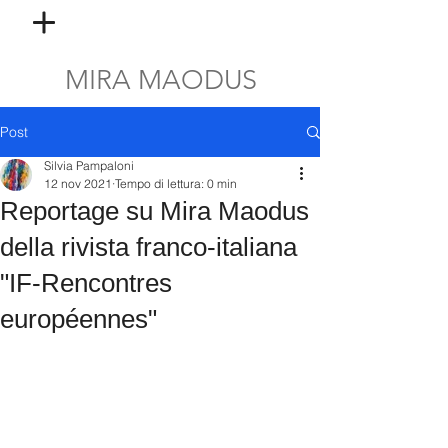
MIRA MAODUS
Post
Silvia Pampaloni
12 nov 2021
Tempo di lettura: 0 min
Reportage su Mira Maodus
della rivista franco-italiana
"IF-Rencontres
européennes"