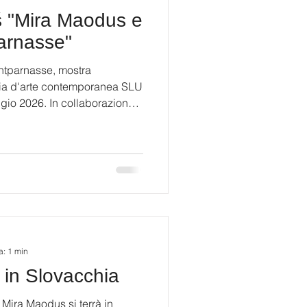
š "Mira Maodus e
parnasse"
ntparnasse, mostra
eria d'arte contemporanea SLU
ggio 2026. In collaborazione
s #artcontemprain
asse #artinnis
a: 1 min
a in Slovacchia
 Mira Maodus si terrà in