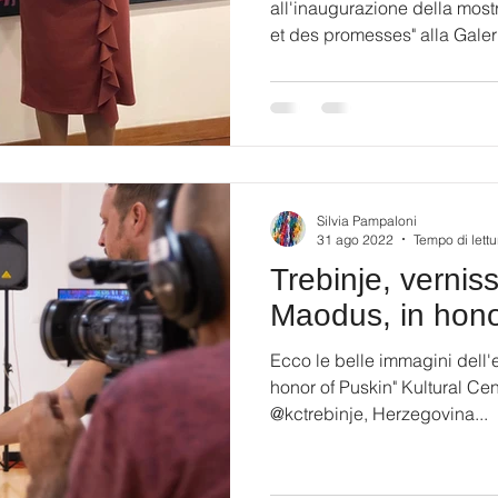
all'inaugurazione della mos
et des promesses" alla Galeri
Silvia Pampaloni
31 ago 2022
Tempo di lettu
Trebinje, vernis
Maodus, in hono
Ecco le belle immagini dell'esposizione
honor of Puskin" Kultural Cent
@kctrebinje, Herzegovina...