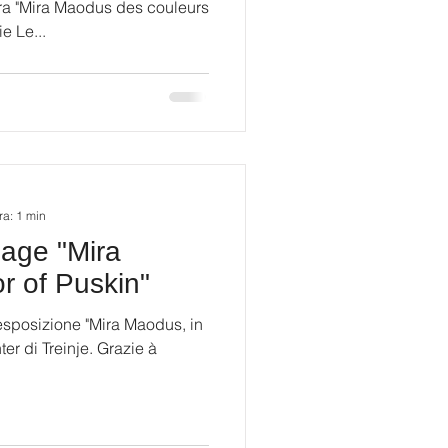
tra "Mira Maodus des couleurs
e Le...
ra: 1 min
sage "Mira
r of Puskin"
 "Mira Maodus, in
er di Treinje. Grazie à