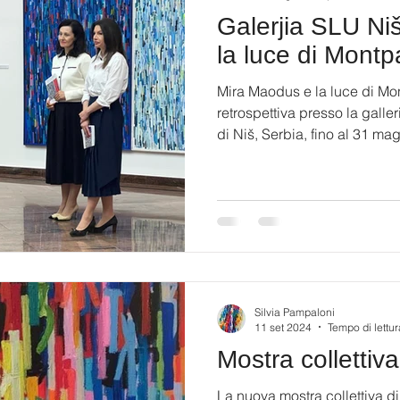
Galerjia SLU Ni
la luce di Mont
Mira Maodus e la luce di Mo
retrospettiva presso la gall
di Niš, Serbia, fino al 31 ma
con Galerjia 73 #miramaodu
#contemporaryart #montparn
Silvia Pampaloni
11 set 2024
Tempo di lettur
Mostra collettiv
La nuova mostra collettiva di