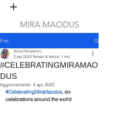
MIRA MAODUS
Post
Silvia Pampaloni
2 apr 2022
Tempo di lettura: 1 min
#CELEBRATINGMIRAMAO
DUS
Aggiornamento:
4 apr 2022
#CelebratingMiraMaodus
, six 
celebrations around the world 