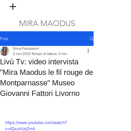
MIRA MAODUS
Post
Silvia Pampaloni
2 nov 2022
Tempo di lettura: 0 min
Livù Tv: video intervista
"Mira Maodus le fil rouge de
Montparnasse" Museo
Giovanni Fattori Livorno
https://www.youtube.com/watch?
v=tQzuIrUsZm4