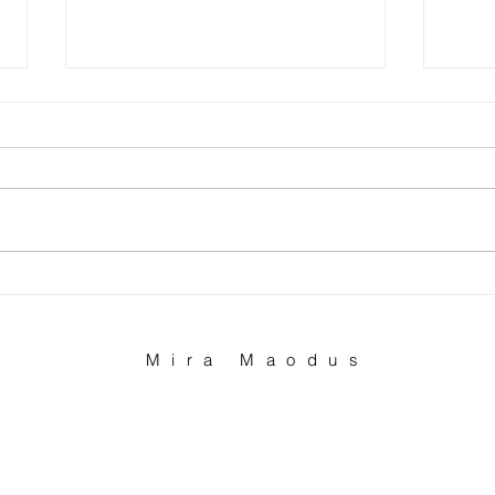
Mira Maodus al Museo del
POL
Cirillico
PER
MAO
Mira Maodus