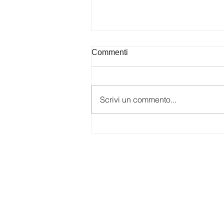
Commenti
Scrivi un commento...
Galerjia SLU Niš "Mira
Maodus e la luce di
Montparnasse"