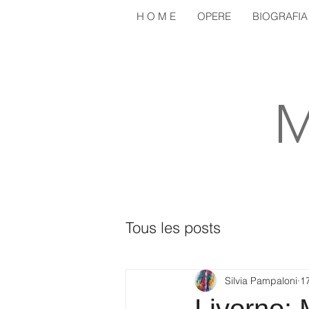
H O M E
OPERE
BIOGRAFIA
M
Tous les posts
Silvia Pampaloni
1