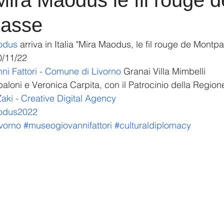
Mira Maodus le fil rouge d
nasse
odus
 arriva in Italia "Mira Maodus, le fil rouge de Montp
0/11/22
ni Fattori - Comune di Livorno
 Granai Villa Mimbelli
paloni e Veronica Carpita, con il Patrocinio della Reg
aki - Creative Digital Agency
aodus2022
ivorno
#museogiovannifattori
#culturaldiplomacy