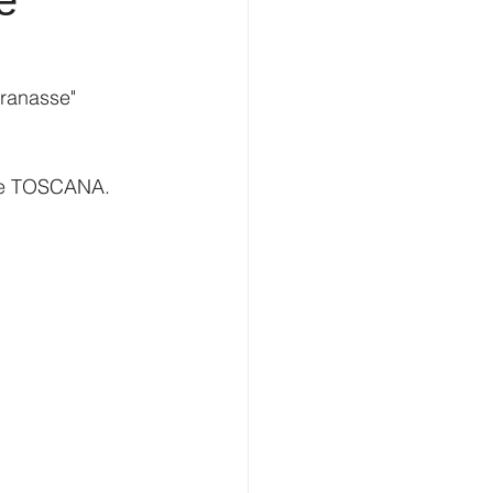
e
aranasse" 
ione TOSCANA.