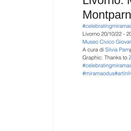
Livorno: 
Montpar
#celebratingmirama
Livorno 20/10/22 - 2
Museo Civico Giovan
A cura di 
Silvia Pam
Graphic: Thanks to 
Z
#celebratingmiram
#miramaodus
#artinl