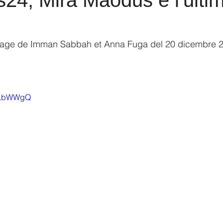
24, Mira Maodus e l'ulti
tage de Imman Sabbah et Anna Fuga del 20 dicembre 2
2LLbWWgQ