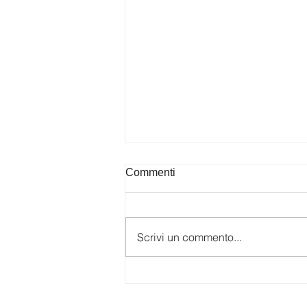
Commenti
Scrivi un commento...
Galerjia SLU Niš "Mira
Maodus e la luce di
Montparnasse"