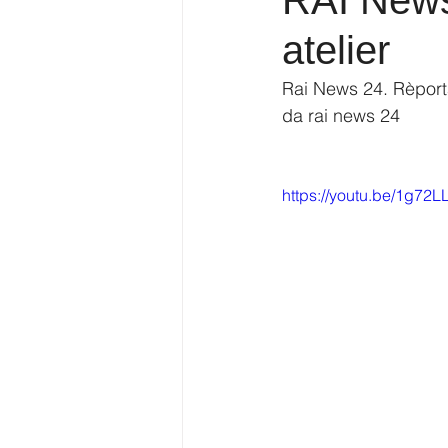
RAI News
atelier
Rai News 24. Rèpor
da rai news 24
https://youtu.be/1g7