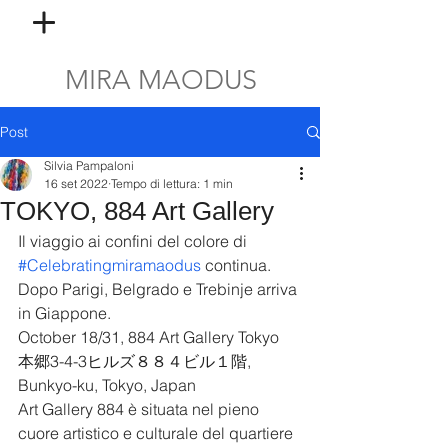
MIRA MAODUS
Post
Silvia Pampaloni
16 set 2022
Tempo di lettura: 1 min
TOKYO, 884 Art Gallery
Il viaggio ai confini del colore di 
#Celebratingmiramaodus
 continua. 
Dopo Parigi, Belgrado e Trebinje arriva 
in Giappone.
October 18/31, 884 Art Gallery Tokyo 
本郷3-4-3ヒルズ８８４ビル１階, 
Bunkyo-ku, Tokyo, Japan
Art Gallery 884 è situata nel pieno 
cuore artistico e culturale del quartiere 